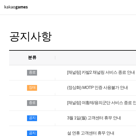
PC/모바일게임
공지사항
도깨비의세계
오딘: 발할라 라이징
아키에이지 워
분류
아레스 : 라이즈 오브 가디언즈
[채널링] 카발2 채널링 서비스 종료 안내
종료
(정상화) MOTP 인증 사용불가 안내
장애
PC게임
배틀그라운드
[채널링] 여황제/용의군단 서비스 종료 
종료
패스 오브 엑자일 2
3월 1일(월) 고객센터 휴무 안내
공지
패스 오브 엑자일
설 연휴 고객센터 휴무 안내
공지