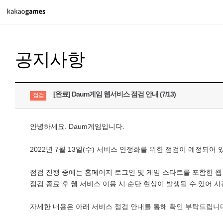
PC/모바일게임
공지사항
도깨비의세계
오딘: 발할라 라이징
아키에이지 워
[완료] Daum게임 웹서비스 점검 안내 (7/13)
점검
아레스 : 라이즈 오브 가디언즈
안녕하세요. Daum게임입니다.
PC게임
2022년 7월 13일(수) 서비스 안정화를 위한 점검이 예정되어 
배틀그라운드
점검 진행 중에는 홈페이지 로그인 및 게임 스타트를 포함한 웹
패스 오브 엑자일 2
점검 종료 후 웹 서비스 이용 시 순단 현상이 발생될 수 있어 
패스 오브 엑자일
자세한 내용은 아래 서비스 점검 안내를 통해 확인 부탁드립니