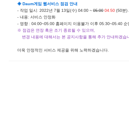
◈
Daum게임 웹서비스 점검 안내
모바일게임
- 작업 일시: 2022년 7월 13일(수) 04:00 ~
05:00
04:50
(50분) /
우마무스메 프리티 더비
- 내용: 서비스 안정화
- 영향 : 04:00~05:00 홈페이지 이용불가 이후 05:30~05:40
SMiniz
※ 점검은 연장 혹은 조기 종료될 수 있으며,
가디언 테일즈
변경 내용에 대해서는 본 공지사항을 통해 추가 안내하겠습
프린세스 커넥트 Re:Dive
더욱 안정적인 서비스 제공을 위해 노력하겠습니다.
프렌즈팝콘
프렌즈타운
서비스
내정보
보안센터
고객센터
공지사항