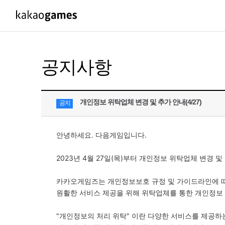
PC/모바일게임
PC게임
공지사항
도깨비의세계
배틀그라운드
오딘: 발할라 라이징
패스 오브 엑자
개인정보 위탁업체 변경 및 추가 안내(4/27)
공지
아키에이지 워
패스 오브 엑
아레스 : 라이즈 오브 가디언즈
안녕하세요. 다음게임입니다.
2023년 4월 27일(목)부터 개인정보 위탁업체 변경 
카카오게임즈는 개인정보보호 규정 및 가이드라인에 
원활한 서비스 제공을 위해 위탁업체를 통한 개인정보
"개인정보의 처리 위탁" 이란 다양한 서비스를 제공하