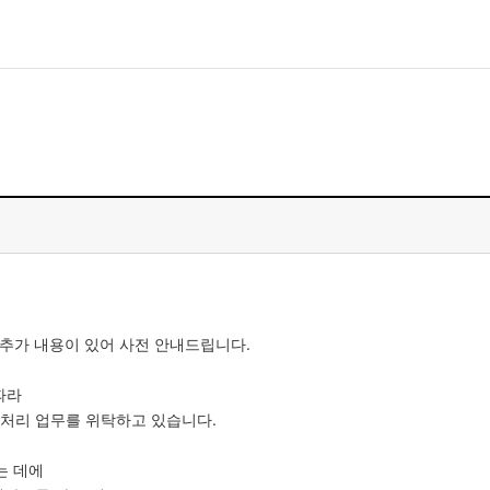
모바일게임
우마무스메 프리티 더비
일 2
SMiniz
자일
가디언 테일즈
프린세스 커넥트 Re:Dive
프렌즈팝콘
및 추가 내용이 있어 사전 안내드립니다.
프렌즈타운
따라
 처리 업무를 위탁하고 있습니다.
는 데에