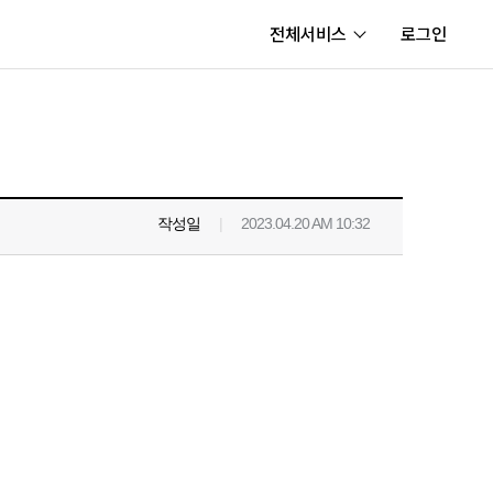
전체서비스
로그인
서비스
내정보
보안센터
작성일
|
2023.04.20 AM 10:32
고객센터
공지사항
카카오게임즈 PC방
게임코인
게임시간선택제