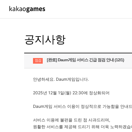
PC/모바일게임
PC게임
공지사항
도깨비의세계
배틀그라운드
오딘: 발할라 라이징
패스 오브 엑자
[완료] Daum게임 서비스 긴급 점검 안내 (12/1)
점검
아키에이지 워
패스 오브 엑
아레스 : 라이즈 오브 가디언즈
안녕하세요. Daum게임입니다.
2025년 12월 1일(월) 22:30에 정상화되어
Daum게임 서비스 이용이 정상적으로 가능함을 안내
서비스 이용에 불편을 드린 점 사과드리며,
원활한 서비스를 제공해 드리기 위해 더욱 노력하겠습