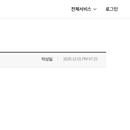
전체서비스
로그인
서비스
내정보
보안센터
작성일
|
2025.12.01 PM 07:22
고객센터
공지사항
카카오게임즈 PC방
게임코인
게임시간선택제